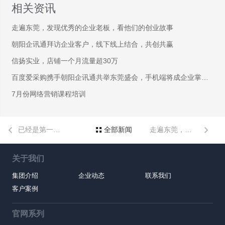
相关资讯
走遍东莞，发现优秀的企业老板，看他们的创业故事
朝阳企讯通拜访企业客户，线下线上结合，共创共赢
信扬实业，店铺一个月流量超30万
百度爱采购携手朝阳企讯通共举东莞盛会，手机端将成企业掌握关键
7月份网络营销课程培训
已经是第一条了
全部新闻
走遍东莞，发现优秀的企业老板，看他们的创业故事
关于我们
集团介绍
企业动态
联系我们
客户案例
官网系列