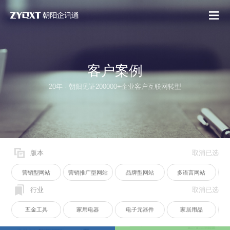
客户案例
20年 · 朝阳见证200000+企业客户互联网转型
版本
取消已选
营销型网站
营销推广型网站
品牌型网站
多语言网站
行业
取消已选
备
五金工具
家用电器
电子元器件
家居用品