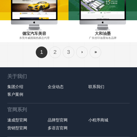
德宝汽车美容
大和油墨
东莞市威固隔热膜总代理
广东丝印油墨知名品牌
1
2
3
关于我们
集团介绍
企业动态
联系我们
客户案例
官网系列
速成型官网
品牌型官网
小程序商城
营销型官网
多语言官网