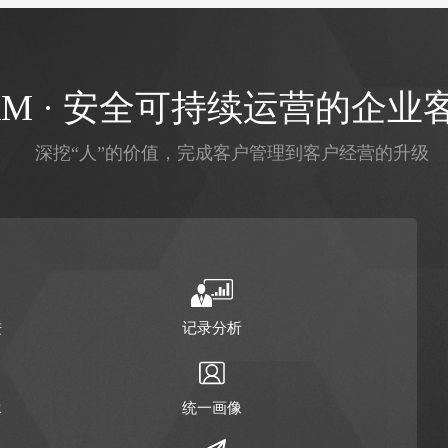
料
精准画像
RM · 安全可持续运营的企业
下
刷脸支付
深挖“人”的价值，完成客户管理到客户经营的升级
进
记录分析
承
统一画像