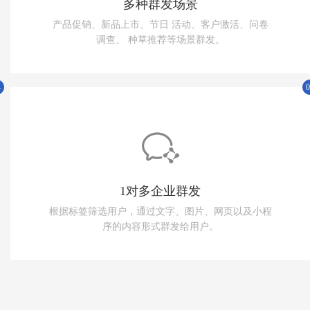
多种群发场景
产品促销、新品上市、节日 活动、客户激活、问卷
调查、 种草推荐等场景群发。
踪
复购管理
4
0
回
千人千面
知
价值挖掘
1对多企业群发
根据标签筛选用户，通过文字、图片、网页以及小程
序的内容形式群发给用户。
放
直播