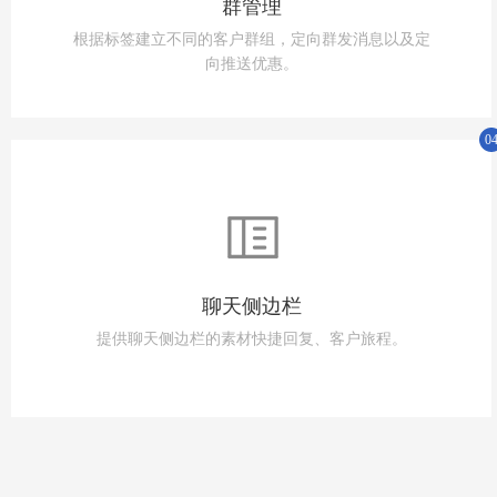
群管理
根据标签建立不同的客户群组，定向群发消息以及定
向推送优惠。
会员管理
用户追
0
1V1服务
关怀召
忠诚度分析
服务通
聊天侧边栏
提供聊天侧边栏的素材快捷回复、客户旅程。
种子洞察
广告投