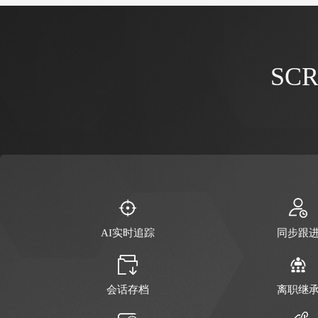
营销活动
线下物
SC
社群分享
LBS线
AI实时追踪
同步跟
会话存档
离职继