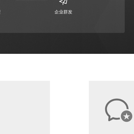
理
企业群发
踪
复购管理
回
千人千面
知
价值挖掘